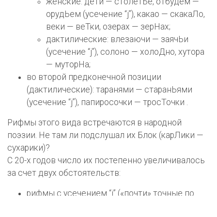
женские: дети — столетЬе, отбудем —
орудЬем (усечение “j”), какао — скакаЛо,
веки — веТки, озерах — зерНах;
дактилические: влезаючи — заячЬи
(усечение “j”), солоно — холоДно, хутора
— муторНа;
во второй предконечной позиции
(дактилические): таранями — старанЬями
(усечение “j”), папиросочки — тросТочки .
Рифмы этого вида встречаются в народной
поэзии. Не там ли подслушал их Блок (карЛики —
сухарики)?
С 20-х годов число их постепенно увеличивалось
за счет двух об­стоятельств:
рифмы с усечением “j” («почти» точные по
звучанию) прочно вошли в творчество