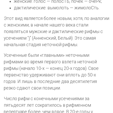
женские: голос — полосТЬ, почек — очеРк;
дактилические: вымолоть — жимолоСть.
Этот вид является более новым, хотя, по аналогии
с женскими, в начале нашего века стали
появляться мужские и дактилические рифмы с
усечением “j” (Анненский, Белый). Это самая
начальная стадия не­точной рифмы.
Усеченные были «главными» неточными
рифмами во время первого взлета неточной
рифмы (начало 10-х — ко­нец 20-х годов). Свое
первенство удерживают они вплоть до 50-х
годов. И лишь в последние два десятилетия
резко сдают свои позиции.
Число рифм с конечными усечениями за
пятьдесят лет сократилось в рифменном
репертуаре более, чем вдвое. В 20-е годы у