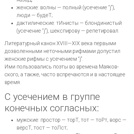
женские: волны — полный (усечение “j”),
люди — будеТ;
дактиличе­ские: тИнисты — блондинистый
(усечение “j”), шекспирову — репетировал.
Литературный канон XVIII—XIX века первыми
дозволенными неточными рифмами допустил
женские рифмы с усечением “j”.
Ими пользовались поэты во времена Маяков­
ского, а также, часто всnречаются и в настоящее
время.
С усечением в группе
конечных согласных:
мужские: простор — торТ, тот — тоРт, ворс —
вёрсТ, тост — тоЛст;